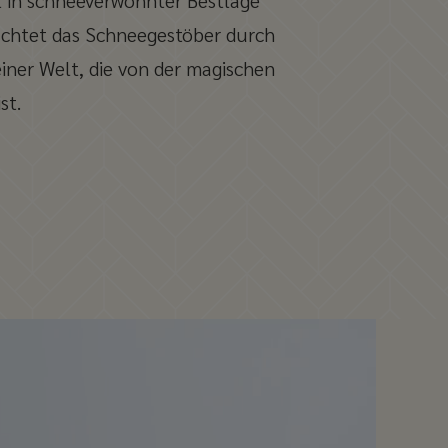
t in schneeverwöhnter Bestlage
rachtet das Schneegestöber durch
iner Welt, die von der magischen
st.