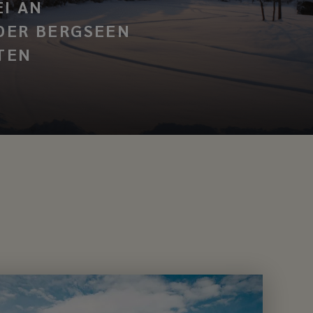
EI AN
DER BERGSEEN
TEN