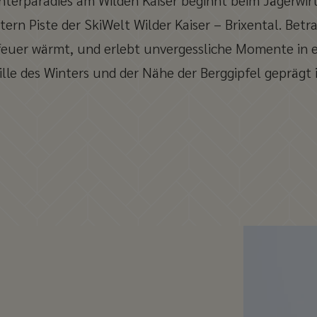
nterparadies am Wilden Kaiser beginnt beim Jägerwir
tern Piste der SkiWelt Wilder Kaiser – Brixental. Bet
euer wärmt, und erlebt unvergessliche Momente in e
ille des Winters und der Nähe der Berggipfel geprägt i