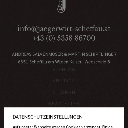
info@jaegerwirt-scheffau.at
+43 (0) 5358 86700
ANDREAS SALVENMOSER & MARTIN SCHIPFLINGER
6351 Scheffau am Wilden Kaiser · Wegscheid 8
BUCHUNG
ANFRAGE
CHECK-IN
NEWSLETTER
IMPRESSUM
DATENSCHUTZEINSTELLUNGEN
DATENSCHUTZ
Auf unserer Webseite werden Cookies verwendet. Einige