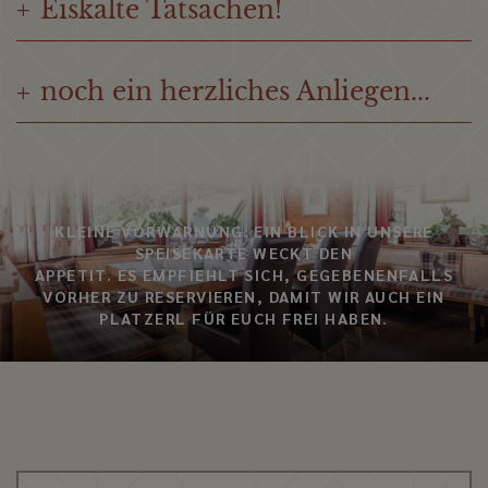
Eiskalte Tatsachen!
+
noch ein herzliches Anliegen...
+
KLEINE VORWARNUNG: EIN BLICK IN UNSERE
SPEISEKARTE WECKT DEN
APPETIT. ES EMPFIEHLT SICH, GEGEBENENFALLS
VORHER ZU RESERVIEREN, DAMIT WIR AUCH EIN
PLATZERL FÜR EUCH FREI HABEN.