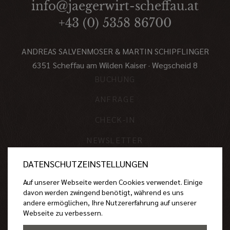
info@jaegerwirt-scheffau.at
+43 (0) 5358 86700
ANDREAS SALVENMOSER & MARTIN SCHIPFLINGER
6351 Scheffau am Wilden Kaiser · Wegscheid 8
BUCHUNG
ANFRAGE
CHECK-IN
NEWSLETTER
IMPRESSUM
DATENSCHUTZEINSTELLUNGEN
DATENSCHUTZ
Auf unserer Webseite werden Cookies verwendet. Einige
davon werden zwingend benötigt, während es uns
SITEMAP
andere ermöglichen, Ihre Nutzererfahrung auf unserer
Webseite zu verbessern.
STUDIOELF.at